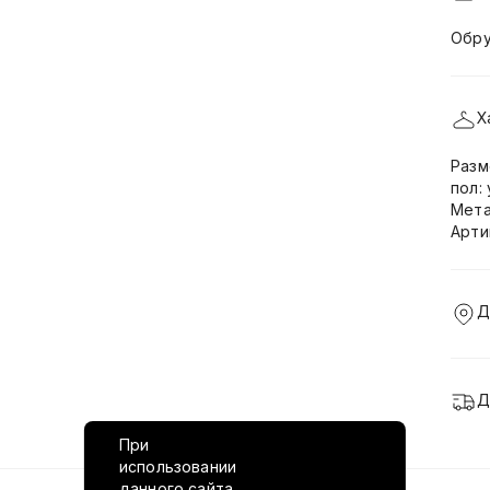
Обру
Х
Разм
пол:
Мета
Арти
Д
Д
При
использовании
данного сайта,