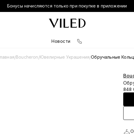
Бонусы начисляются только при покупке в приложении
Новости
лавная
Boucheron
Ювелирные Украшения
Обручальные Коль
/
/
/
Bou
Обру
848 
О