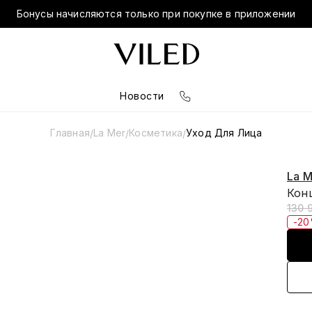
Бонусы начисляются только при покупке в приложении
Новости
Главная
La Mer
Косметика
Уход Для Лица
/
/
/
La M
Конц
130 
-2