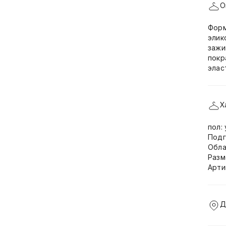
О
Форм
элик
зажи
покр
элас
Х
пол:
Подг
Обла
Разм
Арти
Д