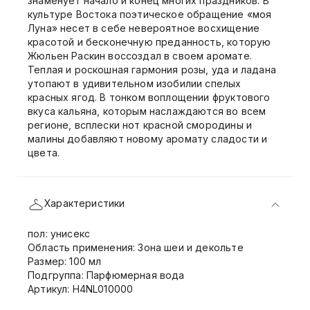
знаменует начало и конец многих праздников. В
культуре Востока поэтическое обращение «моя
Луна» несет в себе невероятное восхищение
красотой и бесконечную преданность, которую
Жюльен Раскин воссоздал в своем аромате.
Теплая и роскошная гармония розы, уда и ладана
утопают в удивительном изобилии спелых
красных ягод. В тонком воплощении фруктового
вкуса кальяна, которым наслаждаются во всем
регионе, всплески нот красной смородины и
малины добавляют новому аромату сладости и
цвета.
Характеристики
пол: унисекс
Область применения: Зона шеи и декольте
Размер: 100 мл
Подгруппа: Парфюмерная вода
Артикул: H4NL010000