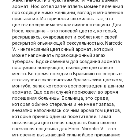
женственности и чувственности. Через данный
аромат, Нос хотел запечатлеть момент влечения
проходящей мимо женщины, взгляд и мгновенное
привыкание. Исторически сложилось так, что
цветок воспринимался как символ женщины. Для
Носа, женщина – это полевой цветок, который,
раскрываясь, очаровывает и соблазняет своей
раскрытой опьяняющей сексуальностью. Narcotic
V. - интенсивный цветочный аромат, который
может напоминать провокационный запах
туберозы. Вдохновением для создания аромата
послужило волнующее, пьянящее цветочное
место. Во время поездки в Бразилию он впервые
столкнулся с экзотическим бразильским цветком,
монгуба, запах которого воспроизведен в данном
аромате. Еще один случай произошел во время
посещения больницы. Больница, это среда,
которая обычно стерильна и не имеет запаха,
внезапно наполнилась сочным ароматом цветов,
которые принес один из посетителей. Такая
опьяняющая цветочная сладость была словно
внезапная пощёчина для Носа. Narcotic V. - это
мгновенно вызывающий сильнейшее привыкание