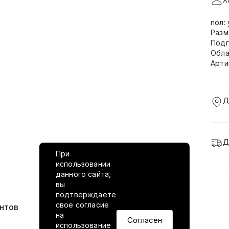
пол:
Разм
Подг
Обла
Арти
Д
Д
При
использовании
данного сайта,
вы
подтверждаете
свое согласие
нтов
VILED в соцсетях
на
Согласен
использование