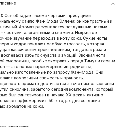
писание
 & Cuir обладает всеми чертами, присущими
инальному стилю Жан-Клода Эллена: он контрастный и
нтичный. Аромат раскрывается воздушными нотами
 – чистыми, элегантными и свежими. Искристое
очное звучание переходит в ноту кожи. Сухие ноты
вера и кедра придают особую строгость, которая
уща классическим произведениям, тогда как роза и
 воспевают избыток чувств и эмоций. Звонкая нота
ой смородины, особые экстракты перца Тимут и герани
он — это новые парфюмерные ингредиенты,
иально изготовленные по запросу Жан-Клода. Они
вляют композиции свежесть и пряность.
щенность аромата достигается за счет использования
утил хинолина, забытого сегодня компонента, который
вые был синтезирован в начале XX века и активно
енялся парфюмерами в 50-х годах для создания
ых ароматов из кожи.
арактеристики