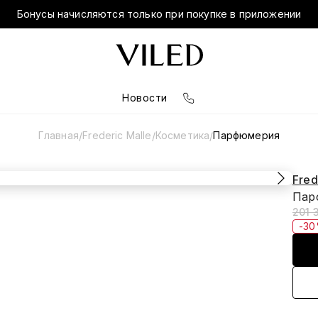
Бонусы начисляются только при покупке в приложении
Новости
Главная
Frederic Malle
Косметика
Парфюмерия
/
/
/
Fred
Пар
201 
-3