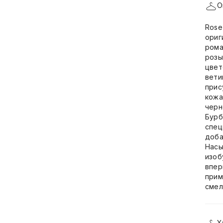
О
Rose
ориг
рома
розы
цвет
вети
прис
кожа
черн
Бурб
спец
доба
Насы
изоб
впер
прим
смел
Х