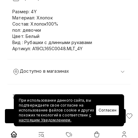
Размер: 4Y
Материал: Хлопок
Состав: Хлопок100%
пол: девочки
Цвет: Белый
Вид : Рубашки с длинными рукавами
Артикул: A19CL165C0048.MLT_4Y
Доступно в магазинах
Доставка и возврат
При использовании данного сайта, вы
подтверждаете свое согласие на
использование файлов cookie и других
Согласен
похожих технологий в соответствии
с
Добавить в корзину
настоящим Уведомлением.