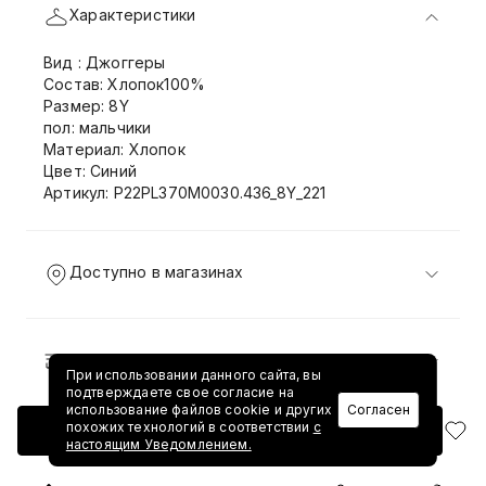
Характеристики
Вид : Джоггеры
Состав: Хлопок100%
Размер: 8Y
пол: мальчики
Материал: Хлопок
Цвет: Синий
Артикул: P22PL370M0030.436_8Y_221
Доступно в магазинах
Доставка и возврат
При использовании данного сайта, вы
подтверждаете свое согласие на
использование файлов cookie и других
Согласен
похожих технологий в соответствии
с
Добавить в корзину
настоящим Уведомлением.