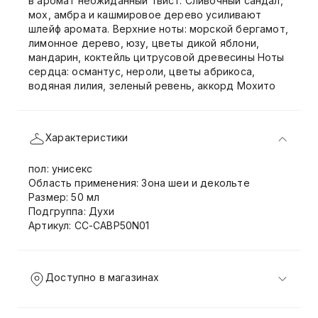
в аромат неожиданный твист. Сливочный сандал,
мох, амбра и кашмировое дерево усиливают
шлейф аромата. Верхние ноты: морской бергамот,
лимонное дерево, юзу, цветы дикой яблони,
мандарин, коктейль цитрусовой древесины Ноты
сердца: османтус, нероли, цветы абрикоса,
водяная лилия, зеленый ревень, аккорд Мохито
Характеристики
пол: унисекс
Область применения: Зона шеи и декольте
Размер: 50 мл
Подгруппа: Духи
Артикул: CC-CABP50N01
Доступно в магазинах