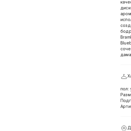
каче
диск
аром
испо
созд
бодр
Bram
Blue
соче
дама
Х
пол:
Разм
Подг
Арти
Д