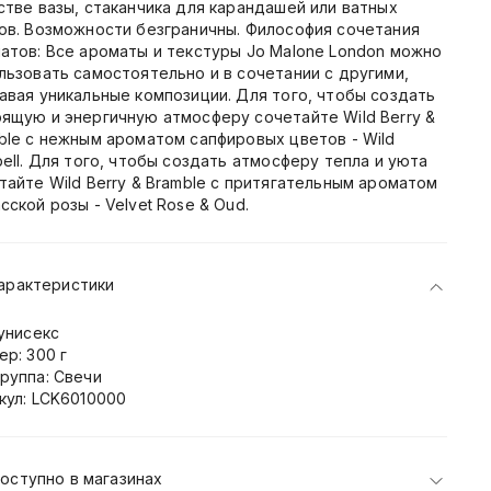
стве вазы, стаканчика для карандашей или ватных
ов. Возможности безграничны. Философия сочетания
атов: Все ароматы и текстуры Jo Malone London можно
льзовать самостоятельно и в сочетании с другими,
авая уникальные композиции. Для того, чтобы создать
ящую и энергичную атмосферу сочетайте Wild Berry &
ble с нежным ароматом сапфировых цветов - Wild
bell. Для того, чтобы создать атмосферу тепла и уюта
тайте Wild Berry & Bramble с притягательным ароматом
сской розы - Velvet Rose & Oud.
арактеристики
 унисекс
ер: 300 г
руппа: Свечи
кул: LCK6010000
оступно в магазинах