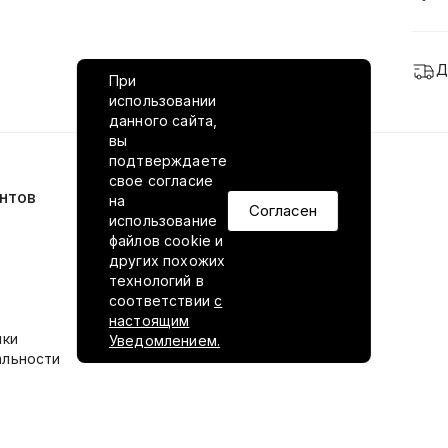
Д
При
использовании
данного сайта,
вы
подтверждаете
свое согласие
нтов
VILED в соцсетях
на
Согласен
использование
файлов cookie и
других похожих
технологий в
соответствии
с
настоящим
ики
Уведомлением.
альности