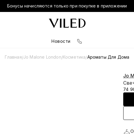
Бонусы начисляются только при покупке в приложении
Новости
Главная
Jo Malone London
Косметика
Ароматы Для Дома
/
/
/
Jo M
Свеч
74 9
О