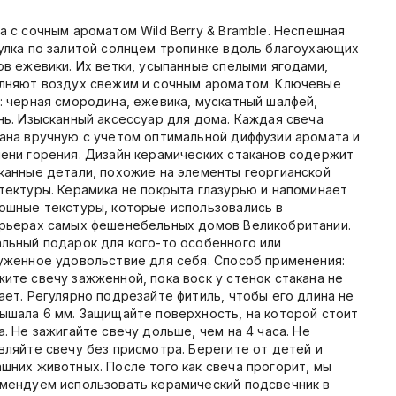
а с сочным ароматом Wild Berry & Bramble. Неспешная
улка по залитой солнцем тропинке вдоль благоухающих
ов ежевики. Их ветки, усыпанные спелыми ягодами,
лняют воздух свежим и сочным ароматом. Ключевые
: черная смородина, ежевика, мускатный шалфей,
нь. Изысканный аксессуар для дома. Каждая свеча
ана вручную с учетом оптимальной диффузии аромата и
ени горения. Дизайн керамических стаканов содержит
канные детали, похожие на элементы георгианской
тектуры. Керамика не покрыта глазурью и напоминает
ошные текстуры, которые использовались в
рьерах самых фешенебельных домов Великобритании.
льный подарок для кого-то особенного или
уженное удовольствие для себя. Способ применения:
ите свечу зажженной, пока воск у стенок стакана не
ает. Регулярно подрезайте фитиль, чтобы его длина не
ышала 6 мм. Защищайте поверхность, на которой стоит
а. Не зажигайте свечу дольше, чем на 4 часа. Не
вляйте свечу без присмотра. Берегите от детей и
шних животных. После того как свеча прогорит, мы
мендуем использовать керамический подсвечник в