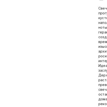
Свеч
прог
куст
напо
ноты
гера
созд
врем
изыс
архи
роск
инте
Идеа
засл
Держ
раст
прев
свеч
оста
дома
реко