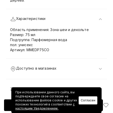
дерева.
Характеристики
Область применения: Зона шеи и декольте
Размер: 75 мл
Подгруппа: Парфюмерная вода
пол: унисекс
Артикул: MMEDP75CO
Доступно в магазинах
Доставка и возврат
При использовании данного сайта, вы
подтверждаете свое согласие на
использование файлов cookie и других
Согласен
похожих технологий в соответствии
с
Добавить в корзину
настоящим Уведомлением.