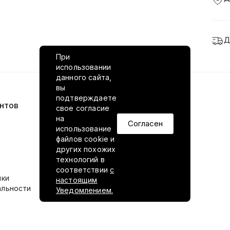
Д
При
использовании
данного сайта,
вы
подтверждаете
нтов
VILED в соцсетях
свое согласие
на
Согласен
использование
файлов cookie и
других похожих
технологий в
соответствии
с
ики
настоящим
альности
Уведомлением.