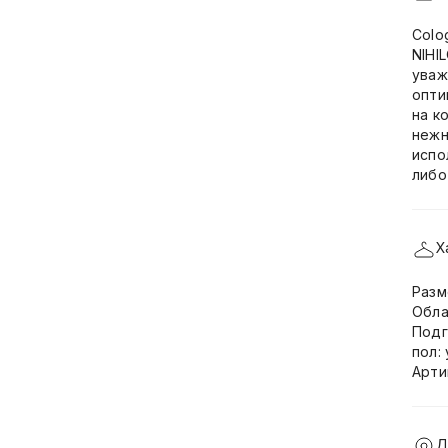
Colo
NIHI
уваж
опти
на к
нежн
испо
либо
Х
Разм
Обла
Подг
пол:
Арти
Д