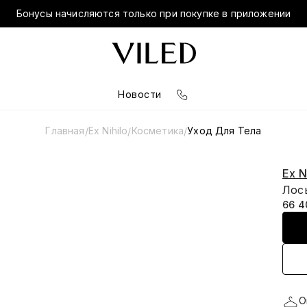
Бонусы начисляются только при покупке в приложении
Новости
Главная
Ex Nihilo
Косметика
Уход Для Тела
/
/
/
Ex N
Лось
66 4
О