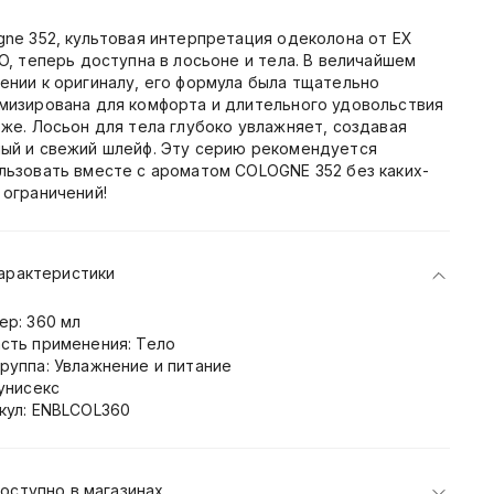
gne 352, культовая интерпретация одеколона от EX
LO, теперь доступна в лосьоне и тела. В величайшем
ении к оригиналу, его формула была тщательно
мизирована для комфорта и длительного удовольствия
оже. Лосьон для тела глубоко увлажняет, создавая
ый и свежий шлейф. Эту серию рекомендуется
льзовать вместе с ароматом COLOGNE 352 без каких-
 ограничений!
арактеристики
ер: 360 мл
сть применения: Тело
руппа: Увлажнение и питание
 унисекс
кул: ENBLCOL360
оступно в магазинах