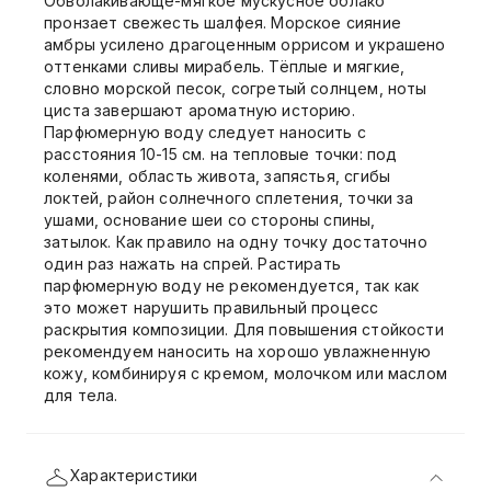
Обволакивающе-мягкое мускусное облако
пронзает свежесть шалфея. Морское сияние
амбры усилено драгоценным оррисом и украшено
оттенками сливы мирабель. Тёплые и мягкие,
словно морской песок, согретый солнцем, ноты
циста завершают ароматную историю.
Парфюмерную воду следует наносить с
расстояния 10-15 см. на тепловые точки: под
коленями, область живота, запястья, сгибы
локтей, район солнечного сплетения, точки за
ушами, основание шеи со стороны спины,
затылок. Как правило на одну точку достаточно
один раз нажать на спрей. Растирать
парфюмерную воду не рекомендуется, так как
это может нарушить правильный процесс
раскрытия композиции. Для повышения стойкости
рекомендуем наносить на хорошо увлажненную
кожу, комбинируя с кремом, молочком или маслом
для тела.
Характеристики