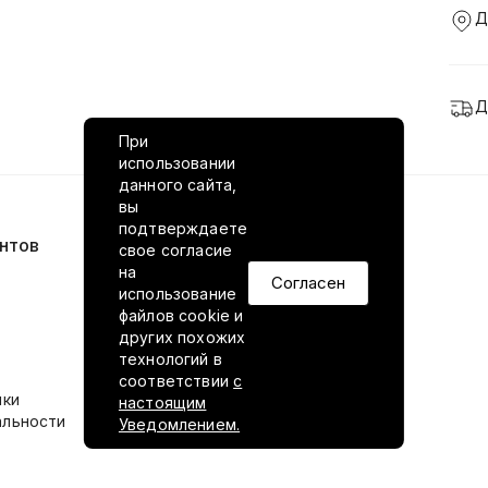
Д
Д
При
использовании
данного сайта,
вы
подтверждаете
нтов
VILED в соцсетях
свое согласие
на
Согласен
использование
файлов cookie и
других похожих
технологий в
соответствии
с
ики
настоящим
альности
Уведомлением.