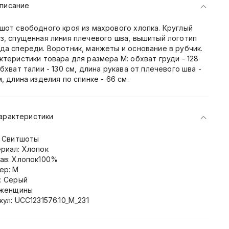
писание
шот свободного кроя из махрового хлопка. Круглый
з, спущенная линия плечевого шва, вышитый логотип
да спереди. Воротник, манжеты и основание в рубчик.
ктеристики товара для размера M: обхват груди - 128
обхват талии - 130 см, длина рукава от плечевого шва -
м, длина изделия по спинке - 66 см.
арактеристики
: Свитшоты
риал: Хлопок
ав: Хлопок100%
ер: M
: Серый
 женщины
кул: UCC1231576.10_M_231