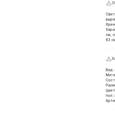
О
Свит
выре
брен
Хара
см, 
63 с
Х
Вид 
Мате
Сост
Разм
Цвет
пол:
Арти