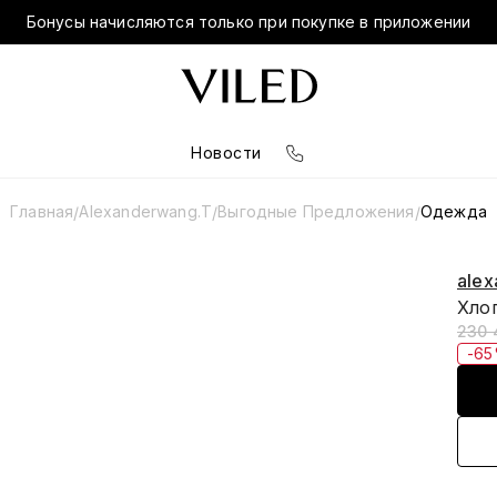
Бонусы начисляются только при покупке в приложении
Новости
Главная
Alexanderwang.t
Выгодные Предложения
Одежда
/
/
/
alex
Хло
230 
-6