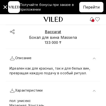
Получайте бонусы при заказе в
Перейти
приложении
Baccarat
Бокал для вина Massena
133 000 ₸
Описание
Идеален как для красных, так и для белых вин,
превращая каждую подачу в особый ритуал.
Характеристики
пол: унисекс
Материал: Хрусталь