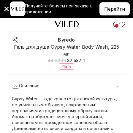
Получайте бонусы при заказе в
Перейти
приложении
Byredo
Гель для душа Gypsy Water Body Wash, 225
мл
44 220 ₸
37 587 ₸
-15%
Описание
Gypsy Water — ода красоте цыганской культуры,
ее уникальным обычаям, сокровенным
верованиям и традиционному образу жизни.
Аромат пробуждает мечту о яркой жизни,
основанном на врожденном кочевом образе.
Древесные ноты хвои и сандала в сочетании с