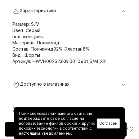
Характеристики
Размер: S/M
Цвет: Серый
пол: женщины
Материал: Полиамид
Состав: Полиамид92% Эластан8%
Вид : Шорты
Артикул: HWVH002S23KNI001.0901_S/M_231
Доступно в магазинах
Доставка и возврат
При использовании данного сайта, вы
подтверждаете свое согласие на
использование файлов cookie и других
Согласен
похожих технологий в соответствии
с
Добавить в корзину
настоящим Уведомлением.