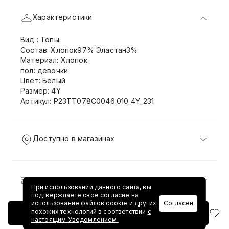
Характеристики
Вид : Топы
Состав: Хлопок97% Эластан3%
Материал: Хлопок
пол: девочки
Цвет: Белый
Размер: 4Y
Артикул: P23TT078C0046.010_4Y_231
Доступно в магазинах
Доставка и возврат
При использовании данного сайта, вы
подтверждаете свое согласие на
использование файлов cookie и других
Согласен
похожих технологий в соответствии
с
Добавить в корзину
настоящим Уведомлением.