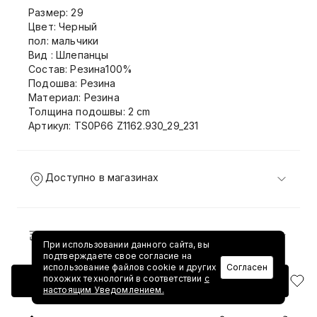
Размер: 29
Цвет: Черный
пол: мальчики
Вид : Шлепанцы
Состав: Резина100%
Подошва: Резина
Материал: Резина
Толщина подошвы: 2 cm
Артикул: TS0P66 Z1162.930_29_231
Доступно в магазинах
Доставка и возврат
При использовании данного сайта, вы
подтверждаете свое согласие на
использование файлов cookie и других
Согласен
похожих технологий в соответствии
с
Добавить в корзину
настоящим Уведомлением.