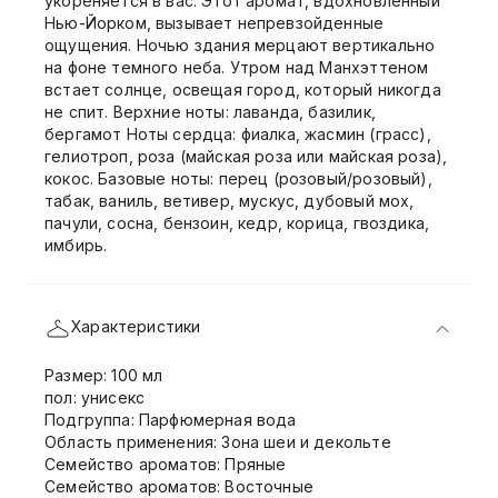
укореняется в вас. Этот аромат, вдохновленный
Нью-Йорком, вызывает непревзойденные
ощущения. Ночью здания мерцают вертикально
на фоне темного неба. Утром над Манхэттеном
встает солнце, освещая город, который никогда
не спит. Верхние ноты: лаванда, базилик,
бергамот Ноты сердца: фиалка, жасмин (грасс),
гелиотроп, роза (майская роза или майская роза),
кокос. Базовые ноты: перец (розовый/розовый),
табак, ваниль, ветивер, мускус, дубовый мох,
пачули, сосна, бензоин, кедр, корица, гвоздика,
имбирь.
Характеристики
Размер: 100 мл
пол: унисекс
Подгруппа: Парфюмерная вода
Область применения: Зона шеи и декольте
Семейство ароматов: Пряные
Семейство ароматов: Восточные