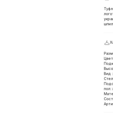
Туфл
лого
укра
шпил
Х
Разм
Цвет
Подк
Высо
Вид 
Стел
Подо
пол:
Мате
Сост
Арти