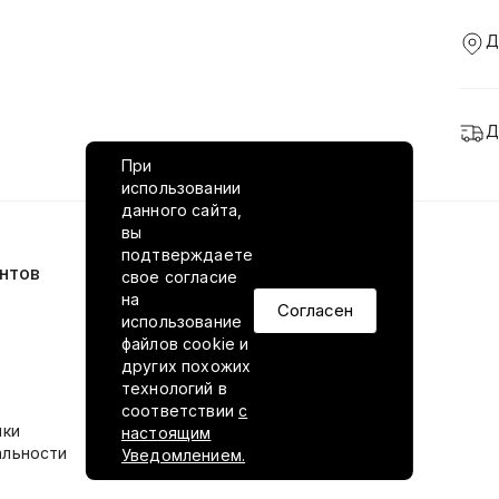
Д
Д
При
использовании
данного сайта,
вы
подтверждаете
нтов
VILED в соцсетях
свое согласие
на
Согласен
использование
файлов cookie и
других похожих
технологий в
соответствии
с
ики
настоящим
альности
Уведомлением.