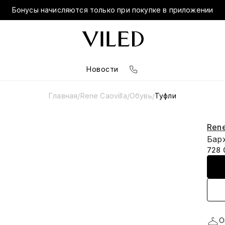
Бонусы начисляются только при покупке в приложении
Новости
Главная
Rene Caovilla
Обувь
Туфли
/
/
/
Rene
Бар
728 
О