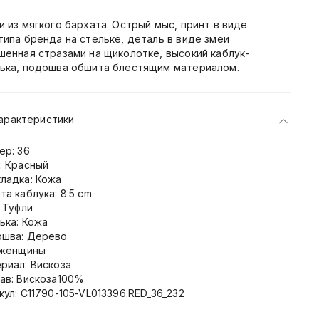
и из мягкого бархата. Острый мыс, принт в виде
типа бренда на стельке, деталь в виде змеи
шенная стразами на щиколотке, высокий каблук-
ька, подошва обшита блестящим материалом.
арактеристики
ер: 36
: Красный
ладка: Кожа
та каблука: 8.5 cm
: Туфли
ька: Кожа
шва: Дерево
 женщины
риал: Вискоза
ав: Вискоза100%
кул: C11790-105-VL013396.RED_36_232