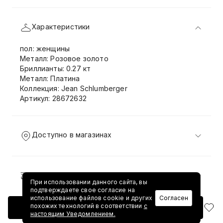
Характеристики
пол: женщины
Металл: Розовое золото
Бриллианты: 0.27 кт
Металл: Платина
Коллекция: Jean Schlumberger
Артикул: 28672632
Доступно в магазинах
Доставка и возврат
При использовании данного сайта, вы
подтверждаете свое согласие на
использование файлов cookie и других
Согласен
похожих технологий в соответствии
с
Добавить в корзину
настоящим Уведомлением.