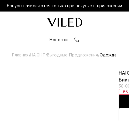
Бонусы начисляются только при покупке в приложении
Новости
Главная
HAIGHT
Выгодные Предложения
Одежда
/
/
/
HAI
Бик
58 0
-6