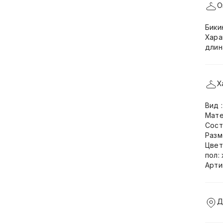
О
Бики
Хара
длин
Х
Вид 
Мате
Сост
Разм
Цвет
пол:
Арти
Д