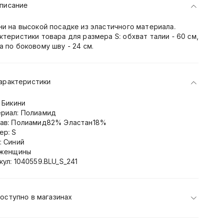
писание
ни на высокой посадке из эластичного материала.
ктеристики товара для размера S: обхват талии - 60 см,
а по боковому шву - 24 см.
арактеристики
: Бикини
риал: Полиамид
ав: Полиамид82% Эластан18%
ер: S
: Синий
 женщины
кул: 1040559.BLU_S_241
оступно в магазинах