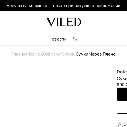
Бонусы начисляются только при покупке в приложении
Новости
Главная
Dolce&Gabbana
Сумки
Сумки Через Плечо
/
/
/
Dol
Сум
890 
О