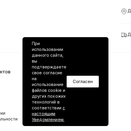
Д
Д
При
использовании
данного сайта,
вы
подтверждаете
нтов
VILED в соцсетях
свое согласие
на
Согласен
использование
файлов cookie и
других похожих
технологий в
соответствии
с
ики
настоящим
альности
Уведомлением.