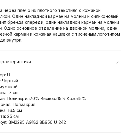
а через плечо из плотного текстиля с кожаной
лкой. Один накладной карман на молнии и силиконовый
тип бренда спереди, один накладной карман на молнии
и. Одно основное отделение на двойной молнии, один
езной карман и кожаная нашивка с тисненым логотипом
да внутри.
арактеристики
ер: U
: Черный
 мужской
ина: 7 cm
ав: Полиакрил70% Вискоза15% Кожа15%
риал: Полиакрил
на: 16.5 см
та: 25 см
кул: BM2295 AG182.8B956_U_242