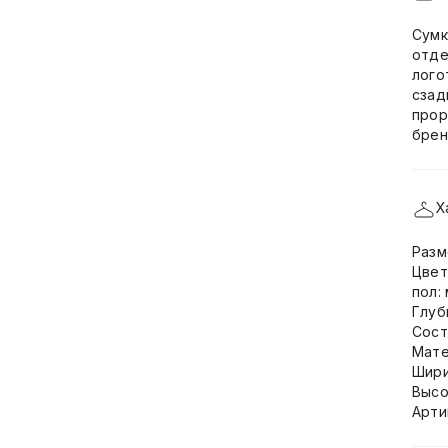
Сумк
отде
лого
сзад
прор
брен
Х
Разм
Цвет
пол:
Глуб
Сост
Мате
Шири
Высо
Арти