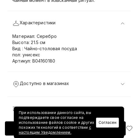
чайный момент в изысканный ритуал.
Характеристики
Материал: Серебро
Высота: 21.5 см
Вид : Чайно-столовая посуда
пол: унисекс
Артикул: B04160180
Доступно в магазинах
Доставка и возврат
При использовании данного сайта, вы
подтверждаете свое согласие на
использование файлов cookie и других
Согласен
похожих технологий в соответствии
с
Добавить в корзину
настоящим Уведомлением.