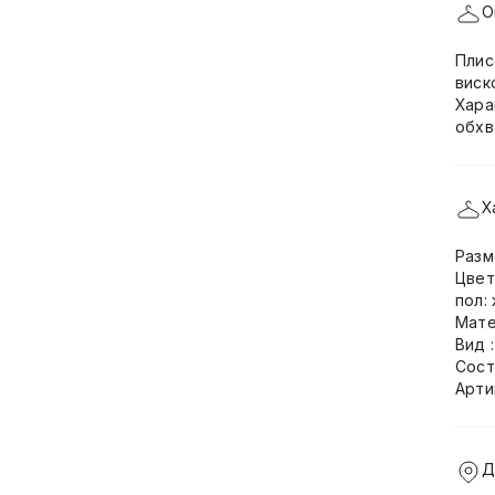
О
Плис
виск
Хара
обхв
Х
Разм
Цвет
пол:
Мате
Вид 
Сост
Арти
Д