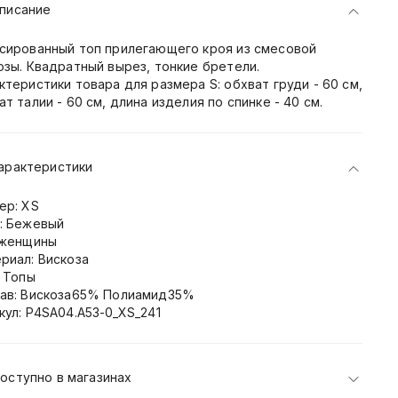
писание
сированный топ прилегающего кроя из смесовой
озы. Квадратный вырез, тонкие бретели.
ктеристики товара для размера S: обхват груди - 60 см,
ат талии - 60 см, длина изделия по спинке - 40 см.
арактеристики
ер: XS
: Бежевый
 женщины
риал: Вискоза
: Топы
ав: Вискоза65% Полиамид35%
кул: P4SA04.A53-0_XS_241
оступно в магазинах