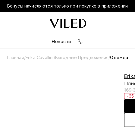
Бонусы начисляются только при покупке в приложении
Новости
Главная
Erika Cavallini
Выгодные Предложения
Одежда
/
/
/
Erik
Пли
169 
-6