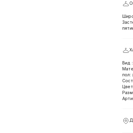
О
Широ
Заст
пяти
Х
Вид 
Мате
пол:
Сост
Цвет
Разм
Арти
Д