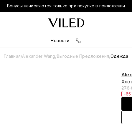
Бонусы начисляются только при покупке в приложении
Новости
Главная
Alexander Wang
Выгодные Предложения
Одежда
/
/
/
Ale
Хло
276 
-6