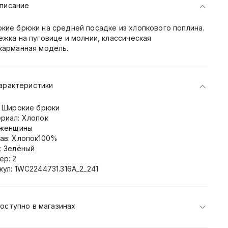
писание
кие брюки на средней посадке из хлопкового поплина.
ежка на пуговице и молнии, классическая
карманная модель.
арактеристики
: Широкие брюки
риал: Хлопок
 женщины
ав: Хлопок100%
: Зелёный
ер: 2
кул: 1WC2244731.316A_2_241
оступно в магазинах