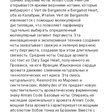
гранью. Верхние ноты: Armani Code PARFUM
открывается яркими верхними нотами, которые
вибрируют с Vert de Bergamote и Bergamot Heart,
оба из Калабрии, Италия. Vert de Bergamote
извлекается с помощью молекулярной
дистилляции, что позволяет парфюмеру
тщательно выбирать определенный
молекулярный сегмент бергамота. Эта
инновационная и эксклюзивная техника создания
ноты захватывает свежую и зеленую верхнюю
ноту бергамота, создавая при этом длительную
свежесть. Средние ноты: Сердце аромата
состоит из Clary Sage Heart, полученного из
Прованса, на юге Франции. Изысканное сердце
аромата движимо слиянием натуральных и
технологических нот ириса. Эта смесь
натурального, Resinoid Iris из Марокко и
синтетических, Aldehydes of Iris придает новую
чувствительность ароматическому фирменному
знаку Armani Code. Базовые ноты: Опираясь на
наследие оригинального аромата Armani Code,
мощная база аромата характеризуется мощным
абсолютом бобов тонка из Бразилии. Вместе с