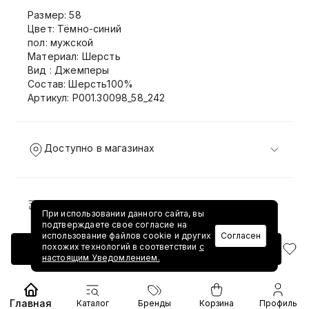
Размер: 58
Цвет: Тёмно-синий
пол: мужской
Материал: Шерсть
Вид : Джемперы
Состав: Шерсть100%
Артикул: P001.30098_58_242
Доступно в магазинах
Доставка и возврат
При использовании данного сайта, вы
подтверждаете свое согласие на
использование файлов cookie и других
Согласен
похожих технологий в соответствии
с
Добавить в корзину
настоящим Уведомлением.
Главная
Каталог
Бренды
Корзина
Профиль