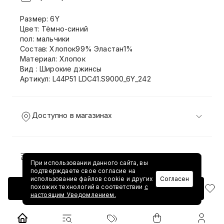
Размер: 6Y
Цвет: Тёмно-синий
пол: мальчики
Состав: Хлопок99% Эластан1%
Материал: Хлопок
Вид : Широкие джинсы
Артикул: L44P51 LDC41.S9000_6Y_242
Доступно в магазинах
Доставка и возврат
При использовании данного сайта, вы
подтверждаете свое согласие на
использование файлов cookie и других
Согласен
похожих технологий в соответствии
с
Добавить в корзину
настоящим Уведомлением.