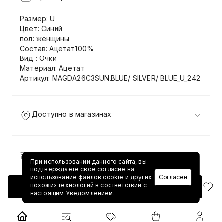
Размер: U
Цвет: Синий
пол: женщины
Состав: Ацетат100%
Вид : Очки
Материал: Ацетат
Артикул: MAGDA26C3SUN.BLUE/ SILVER/ BLUE_U_242
Доступно в магазинах
Доставка и возврат
При использовании данного сайта, вы
подтверждаете свое согласие на
использование файлов cookie и других
Согласен
похожих технологий в соответствии
с
Добавить в корзину
настоящим Уведомлением.