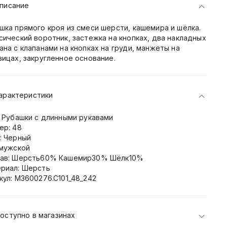
писание
шка прямого кроя из смеси шерсти, кашемира и шёлка.
сический воротник, застежка на кнопках, два накладных
ана с клапанами на кнопках на груди, манжеты на
вицах, закругленное основание.
арактеристики
: Рубашки с длинными рукавами
ер: 48
: Черный
 мужской
ав: Шерсть60% Кашемир30% Шёлк10%
риал: Шерсть
кул: M3600276.C101_48_242
оступно в магазинах