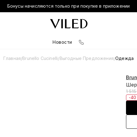
Бонусы начисляются только при покупке в приложении
Новости
Главная
Brunello Cucinelli
Выгодные Предложения
Одежда
/
/
/
Brun
Шер
1 515
-4