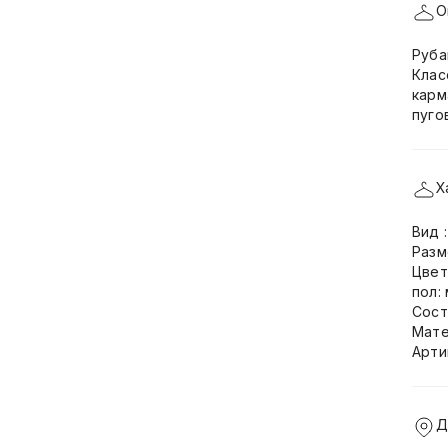
О
Руба
Клас
карм
пуго
Х
Вид 
Разм
Цвет
пол:
Сост
Мате
Арти
Д