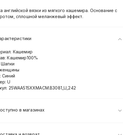
а английской вязки из мягкого кашемира. Основание с
ротом, сплошной меланжевый эффект.
арактеристики
риал: Кашемир
ав: Кашемир100%
: Шапки
 женщины
: Синий
ер: U
кул: 25WAA515XXMACM.B3081_U_242
оступно в магазинах
оставка и возврат