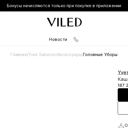
Бонусы начисляются только при покупке в приложении
Новости
Главная
Yves Salomon
Аксессуары
Головные Уборы
/
/
/
Yve
Каш
187 
О