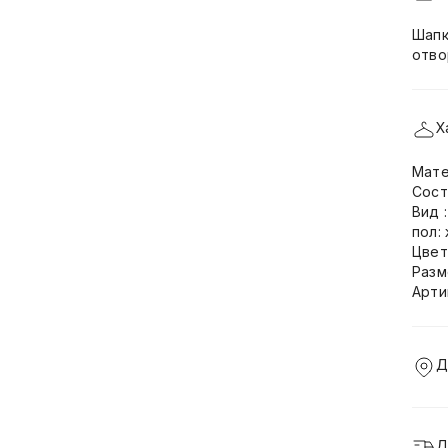
Шапк
отво
Х
Мате
Сост
Вид 
пол:
Цвет
Разм
Арти
Д
Д