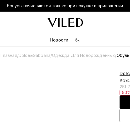
Бонусы начисляются только при покупке в приложении
Новости
Главная
Dolce&Gabbana
Одежда Для Новорождённых
Обувь
/
/
/
Dol
Кож
251 
50