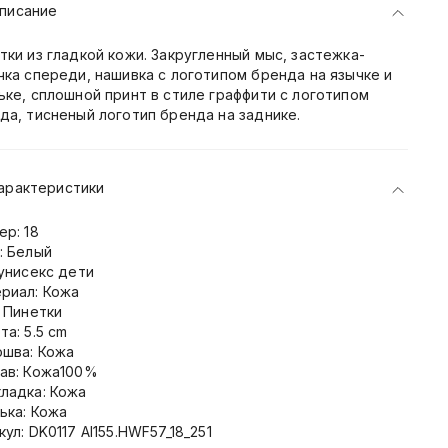
писание
тки из гладкой кожи. Закругленный мыс, застежка-
чка спереди, нашивка с логотипом бренда на язычке и
ьке, сплошной принт в стиле граффити с логотипом
да, тисненый логотип бренда на заднике.
арактеристики
ер: 18
: Белый
 унисекс дети
риал: Кожа
: Пинетки
та: 5.5 cm
шва: Кожа
ав: Кожа100%
ладка: Кожа
ька: Кожа
кул: DK0117 AI155.HWF57_18_251