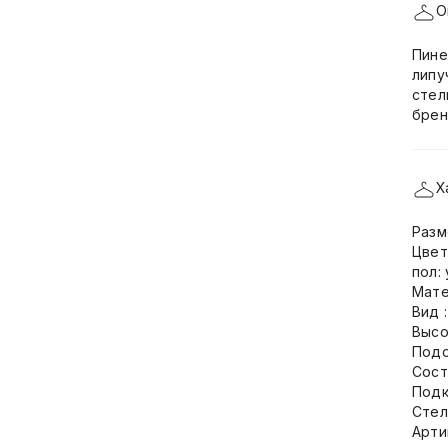
О
Пине
липу
стел
брен
Х
Разм
Цвет
пол:
Мате
Вид 
Высо
Подо
Сост
Подк
Стел
Арти