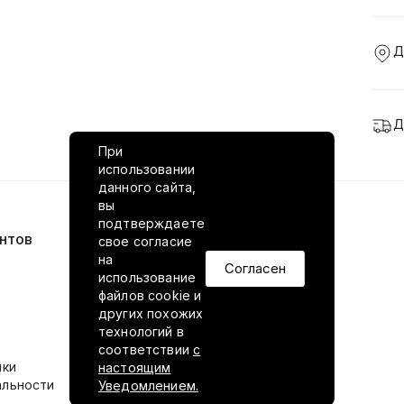
Д
Д
При
использовании
данного сайта,
вы
подтверждаете
нтов
VILED в соцсетях
свое согласие
на
Согласен
использование
файлов cookie и
других похожих
технологий в
соответствии
с
ики
настоящим
альности
Уведомлением.