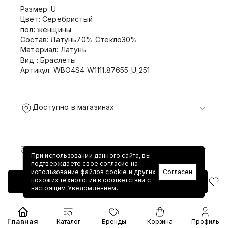
Размер: U
Цвет: Серебристый
пол: женщины
Состав: Латунь70% Стекло30%
Материал: Латунь
Вид : Браслеты
Артикул: WBO4S4 W1111.87655_U_251
Доступно в магазинах
Доставка и возврат
При использовании данного сайта, вы
подтверждаете свое согласие на
использование файлов cookie и других
Согласен
похожих технологий в соответствии
с
Добавить в корзину
настоящим Уведомлением.
Главная
Каталог
Бренды
Корзина
Профиль