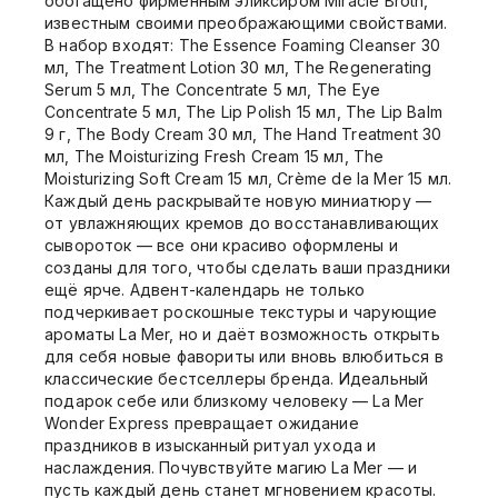
обогащено фирменным эликсиром Miracle Broth,
известным своими преображающими свойствами.
В набор входят: The Essence Foaming Cleanser 30
мл, The Treatment Lotion 30 мл, The Regenerating
Serum 5 мл, The Concentrate 5 мл, The Eye
Concentrate 5 мл, The Lip Polish 15 мл, The Lip Balm
9 г, The Body Cream 30 мл, The Hand Treatment 30
мл, The Moisturizing Fresh Cream 15 мл, The
Moisturizing Soft Cream 15 мл, Crème de la Mer 15 мл.
Каждый день раскрывайте новую миниатюру —
от увлажняющих кремов до восстанавливающих
сывороток — все они красиво оформлены и
созданы для того, чтобы сделать ваши праздники
ещё ярче. Адвент-календарь не только
подчеркивает роскошные текстуры и чарующие
ароматы La Mer, но и даёт возможность открыть
для себя новые фавориты или вновь влюбиться в
классические бестселлеры бренда. Идеальный
подарок себе или близкому человеку — La Mer
Wonder Express превращает ожидание
праздников в изысканный ритуал ухода и
наслаждения. Почувствуйте магию La Mer — и
пусть каждый день станет мгновением красоты.