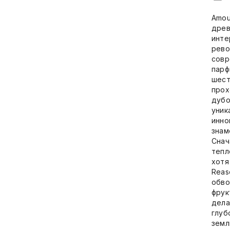
Amou
древ
инте
рево
совр
парф
шест
прох
дубо
уник
инно
знам
Снач
тепл
хотя
Reas
обво
фрук
дела
глуб
земл