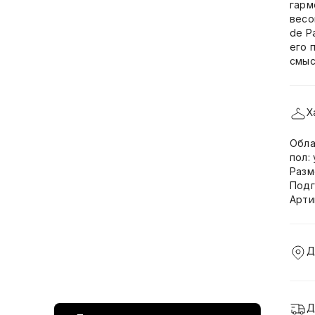
гарм
весо
de P
его 
смыс
Х
Обла
пол:
Разм
Подг
Арти
Д
Д