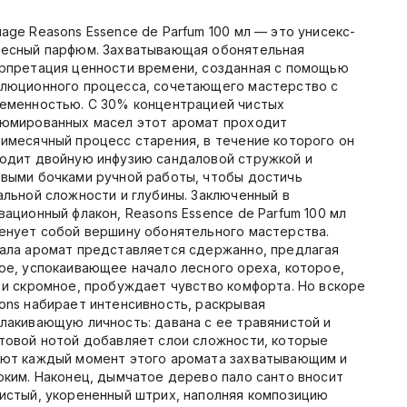
age Reasons Essence de Parfum 100 мл — это унисекс-
есный парфюм. Захватывающая обонятельная
рпретация ценности времени, созданная с помощью
люционного процесса, сочетающего мастерство с
еменностью. С 30% концентрацией чистых
юмированных масел этот аромат проходит
имесячный процесс старения, в течение которого он
одит двойную инфузию сандаловой стружкой и
выми бочками ручной работы, чтобы достичь
альной сложности и глубины. Заключенный в
вационный флакон, Reasons Essence de Parfum 100 мл
енует собой вершину обонятельного мастерства.
ала аромат представляется сдержанно, предлагая
ое, успокаивающее начало лесного ореха, которое,
 и скромное, пробуждает чувство комфорта. Но вскоре
ons набирает интенсивность, раскрывая
лакивающую личность: давана с ее травянистой и
товой нотой добавляет слои сложности, которые
ют каждый момент этого аромата захватывающим и
оким. Наконец, дымчатое дерево пало санто вносит
истый, укорененный штрих, наполняя композицию