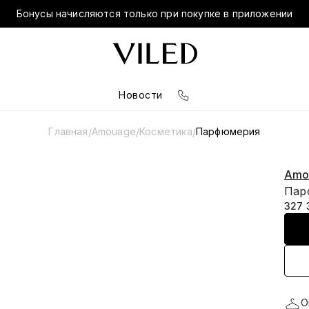
Бонусы начисляются только при покупке в приложении
Новости
Главная
Amouage
Косметика
Парфюмерия
/
/
/
Amo
Пар
327 
О