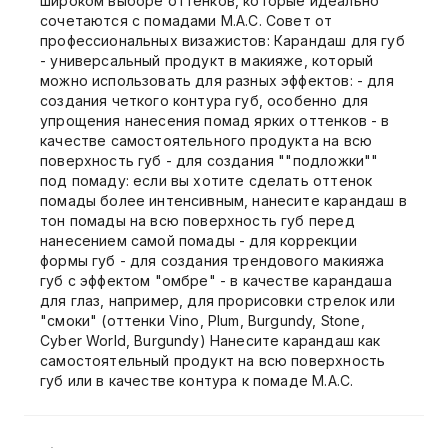
широком выборе оттенков, которые идеально
сочетаются с помадами М.А.С. Совет от
профессиональных визажистов: Карандаш для губ
- универсальный продукт в макияже, который
можно использовать для разных эффектов: - для
создания четкого контура губ, особенно для
упрощения нанесения помад ярких оттенков - в
качестве самостоятельного продукта на всю
поверхность губ - для создания ""подложки""
под помаду: если вы хотите сделать оттенок
помады более интенсивным, нанесите карандаш в
тон помады на всю поверхность губ перед
нанесением самой помады - для коррекции
формы губ - для создания трендового макияжа
губ с эффектом "омбре" - в качестве карандаша
для глаз, например, для прорисовки стрелок или
"смоки" (оттенки Vino, Plum, Burgundy, Stone,
Cyber World, Burgundy) Нанесите карандаш как
самостоятельный продукт на всю поверхность
губ или в качестве контура к помаде М.А.С.