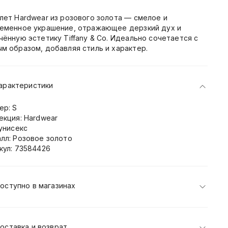
лет Hardwear из розового золота — смелое и
еменное украшение, отражающее дерзкий дух и
чённую эстетику Tiffany & Co. Идеально сочетается с
м образом, добавляя стиль и характер.
арактеристики
ер: S
екция: Hardwear
 унисекс
лл: Розовое золото
кул: 73584426
оступно в магазинах
оставка и возврат