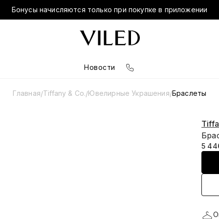
Бонусы начисляются только при покупке в приложении
Новости
Главная
Tiffany & Co.
Ювелирные Украшения
Браслеты
/
/
/
Tiff
Брас
5 44
О