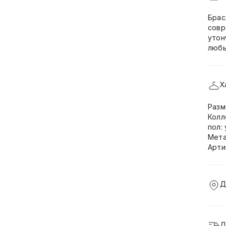
Брас
совр
утон
любы
Х
Разм
Колл
пол:
Мета
Арти
Д
Д