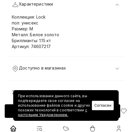
Характеристики
Коллекция: Lock
пол: унисекс
Размер: M
Металл: Белое золото
Бриллианты: 1.15 кт
Артикул: 74607217
Доступно в магазинах
Доставка и возврат
При использовании данного сайта, вы
подтверждаете свое согласие на
использование файлов cookie и других
Согласен
похожих технологий в соответствии
с
Добавить в корзину
настоящим Уведомлением.