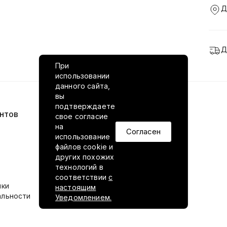
Д
Д
При
использовании
данного сайта,
вы
подтверждаете
нтов
VILED в соцсетях
свое согласие
на
Согласен
использование
файлов cookie и
других похожих
технологий в
соответствии
с
ики
настоящим
альности
Уведомлением.