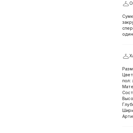
О
Сумк
закр
спер
один
Х
Разм
Цвет
пол:
Мате
Сост
Высо
Глуб
Шири
Арти