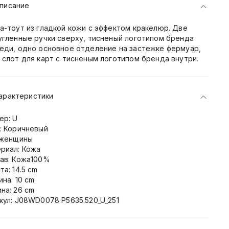
писание
а-тоут из гладкой кожи с эффектом кракелюр. Две
угленные ручки сверху, тисненый логотипом бренда
еди, одно основное отделение на застежке фермуар,
 слот для карт с тисненым логотипом бренда внутри.
арактеристики
ер: U
: Коричневый
 женщины
риал: Кожа
ав: Кожа100%
та: 14.5 cm
ина: 10 cm
на: 26 cm
кул: J08WD0078 P5635.520_U_251