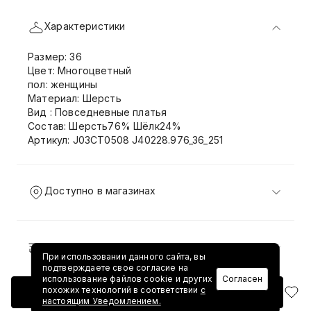
Характеристики
Размер: 36
Цвет: Многоцветный
пол: женщины
Материал: Шерсть
Вид : Повседневные платья
Состав: Шерсть76% Шёлк24%
Артикул: J03CT0508 J40228.976_36_251
Доступно в магазинах
Доставка и возврат
При использовании данного сайта, вы
подтверждаете свое согласие на
использование файлов cookie и других
Согласен
похожих технологий в соответствии
с
Добавить в корзину
настоящим Уведомлением.