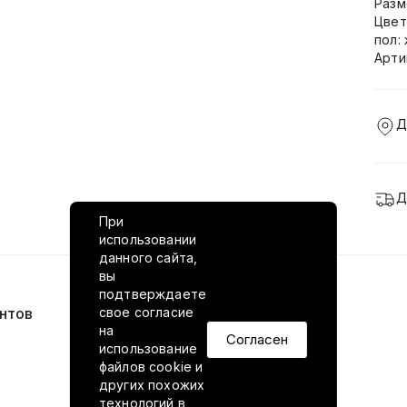
Разм
Цвет
пол:
Арти
Д
Д
При
использовании
данного сайта,
вы
подтверждаете
нтов
VILED в соцсетях
свое согласие
на
Согласен
использование
файлов cookie и
других похожих
технологий в