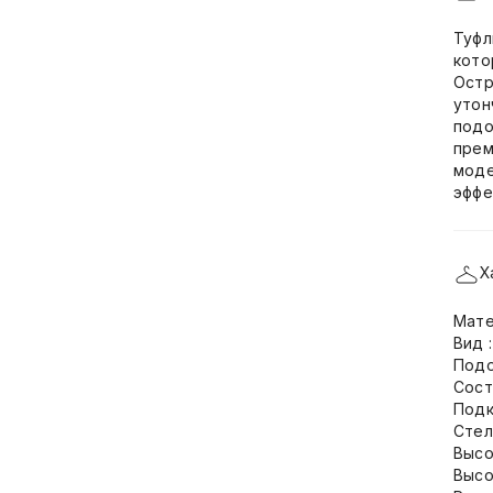
Туфл
кото
Остр
утон
подо
прем
моде
эффе
Х
Мате
Вид 
Подо
Сост
Подк
Стел
Высо
Высо