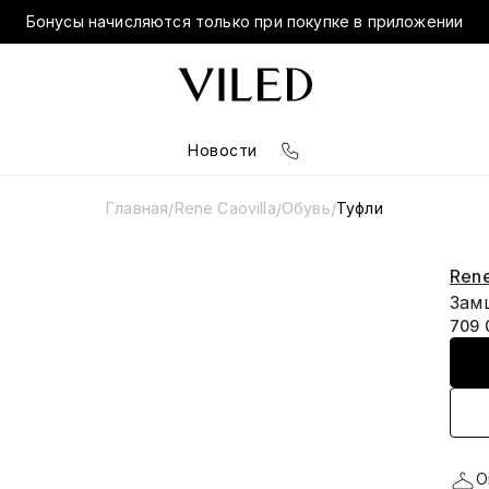
Бонусы начисляются только при покупке в приложении
Новости
Главная
Rene Caovilla
Обувь
Туфли
/
/
/
Rene
Зам
709 
О