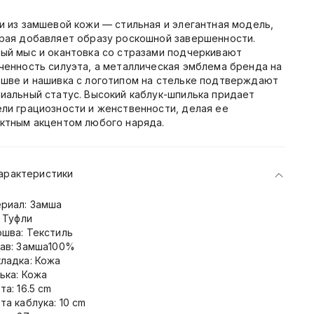
и из замшевой кожи — стильная и элегантная модель,
рая добавляет образу роскошной завершенности.
ый мыс и окантовка со стразами подчеркивают
ченность силуэта, а металлическая эмблема бренда на
шве и нашивка с логотипом на стельке подтверждают
иальный статус. Высокий каблук-шпилька придает
ли грациозности и женственности, делая ее
ктным акцентом любого наряда.
арактеристики
риал: Замша
: Туфли
шва: Текстиль
ав: Замша100%
ладка: Кожа
ька: Кожа
та: 16.5 cm
та каблука: 10 cm