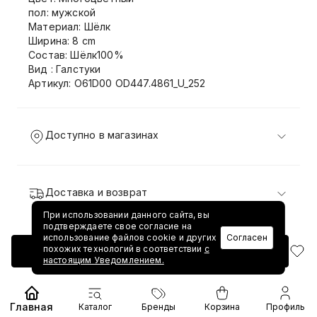
пол: мужской
Материал: Шёлк
Ширина: 8 cm
Состав: Шёлк100%
Вид : Галстуки
Артикул: O61D00 OD447.4861_U_252
Доступно в магазинах
Доставка и возврат
При использовании данного сайта, вы
подтверждаете свое согласие на
использование файлов cookie и других
Согласен
похожих технологий в соответствии
с
Добавить в корзину
настоящим Уведомлением.
Главная
Каталог
Бренды
Корзина
Профиль