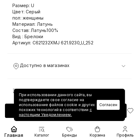
Размер: U
Цвет: Серый
пол: женщины
Материал: Латунь
Состав: Латунь100%
Вид : Брелоки
Артикул: C621232XMJ 621.9230_U_252
Доступно в магазинах
Доставка и возврат
При использовании данного сайта, вы
подтверждаете свое согласие на
использование файлов cookie и других
Согласен
похожих технологий в соответствии
с
Добавить в корзину
настоящим Уведомлением.
Главная
Каталог
Бренды
Корзина
Профиль