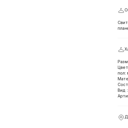
О
Свит
план
Х
Разм
Цвет
пол:
Мате
Сост
Вид 
Арти
Д