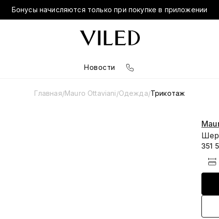
Бонусы начисляются только при покупке в приложении
Новости
Главная
Mauro Ottaviani
Одежда
Трикотаж
/
/
/
Maur
Шер
351 