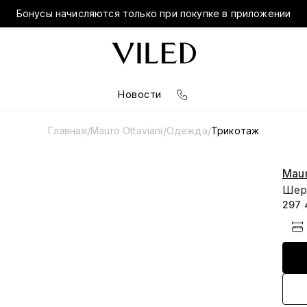
Бонусы начисляются только при покупке в приложении
Новости
Главная
Mauro Ottaviani
Одежда
Трикотаж
/
/
/
Maur
Шер
297 