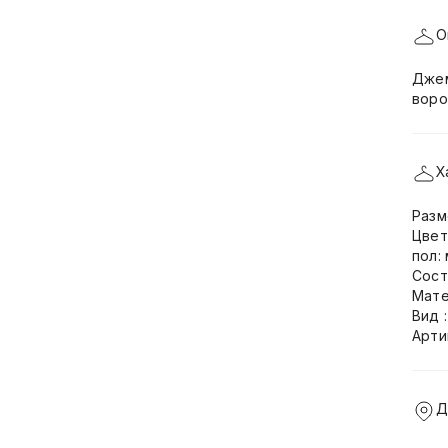
О
Джем
воро
Х
Разм
Цвет
пол:
Сост
Мате
Вид 
Арти
Д