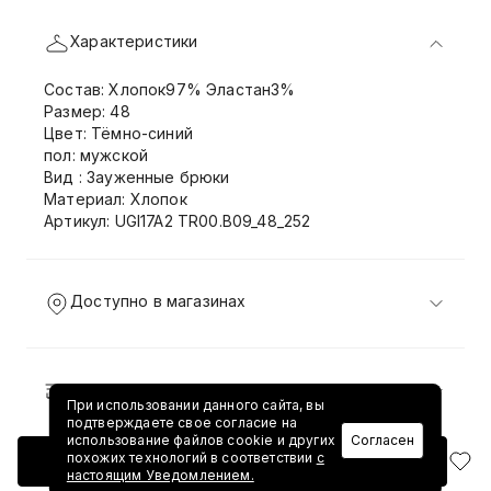
Характеристики
Состав: Хлопок97% Эластан3%
Размер: 48
Цвет: Тёмно-синий
пол: мужской
Вид : Зауженные брюки
Материал: Хлопок
Артикул: UGI17A2 TR00.B09_48_252
Доступно в магазинах
Доставка и возврат
При использовании данного сайта, вы
подтверждаете свое согласие на
использование файлов cookie и других
Согласен
похожих технологий в соответствии
с
Добавить в корзину
настоящим Уведомлением.