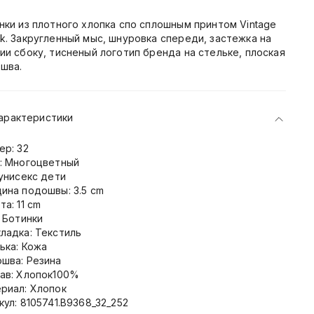
нки из плотного хлопка спо сплошным принтом Vintage
k. Закругленный мыс, шнуровка спереди, застежка на
ии сбоку, тисненый логотип бренда на стельке, плоская
шва.
арактеристики
ер: 32
: Многоцветный
 унисекс дети
ина подошвы: 3.5 cm
та: 11 cm
: Ботинки
ладка: Текстиль
ька: Кожа
шва: Резина
ав: Хлопок100%
риал: Хлопок
кул: 8105741.B9368_32_252