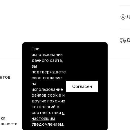
Д
Д
При
использовании
данного сайта,
вы
подтверждаете
нтов
VILED в соцсетях
свое согласие
на
Согласен
использование
файлов cookie и
других похожих
технологий в
соответствии
с
ики
настоящим
альности
Уведомлением.