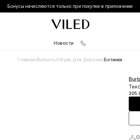
Бонусы начисляются только при покупке в приложении
Новости
Главная
Burberry
Обувь Для Девочек
Ботинки
/
/
/
Burb
Текс
305 
О