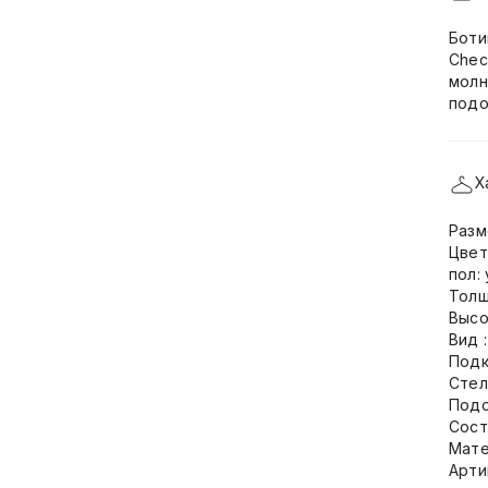
Боти
Chec
молн
подо
Х
Разм
Цвет
пол:
Толщ
Высо
Вид 
Подк
Стел
Подо
Сост
Мате
Арти