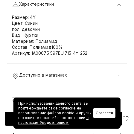
Характеристики
Размер: 4Y
Цвет: Синий
пол: девочки
Вид : Куртки
Материал: Полиамид
Состав: Полиамид100%
Артикул: 1A00075 597EU.715_4Y_252
Доступно в магазинах
Доставка и возврат
При использовании данного сайта, вы
подтверждаете свое согласие на
использование файлов cookie и других
Согласен
похожих технологий в соответствии
с
Добавить в корзину
настоящим Уведомлением.