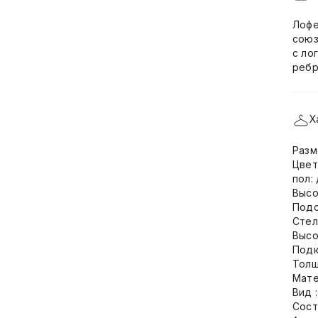
Лофе
союз
с ло
ребр
Х
Разм
Цвет
пол:
Высо
Подо
Стел
Высо
Подк
Толщ
Мате
Вид 
Сост