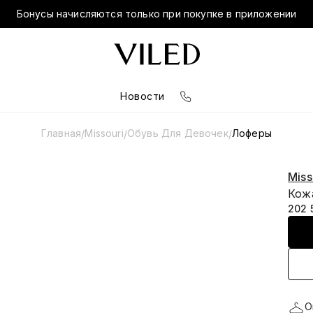
Бонусы начисляются только при покупке в приложении
Новости
Главная
Missouri
Обувь Для Девочек
Лоферы
/
/
/
Miss
Кож
202 
О